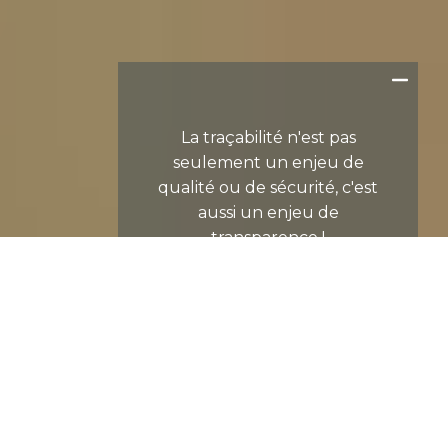
La traçabilité n'est pas
seulement un enjeu de
qualité ou de sécurité, c'est
aussi un enjeu de
transparence !
LA TRAÇABILITÉ PAR
ARAMYS
Aramys
est intégrateur de solutions
informatiques et hébergeur de données.